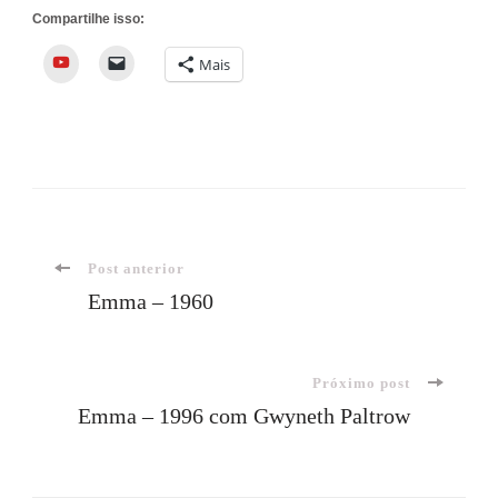
Compartilhe isso:
YouTube
Mais
Navegação
Post anterior
Emma – 1960
de
Próximo post
post
Emma – 1996 com Gwyneth Paltrow