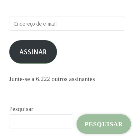
publicações por e-mail.
Endereço
de
e-
ASSINAR
mail
Junte-se a 6.222 outros assinantes
Pesquisar
PESQUISAR