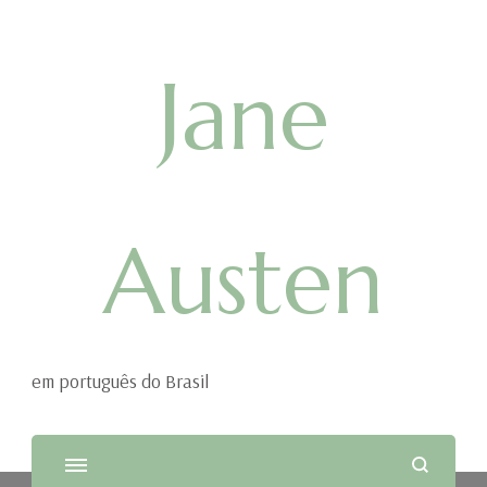
Jane
Austen
em português do Brasil