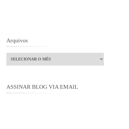
Arquivos
Arquivos
ASSINAR BLOG VIA EMAIL
Digite seu endereço de e-mail para
assinar este blog e receber notificações
de novas publicações por e-mail.