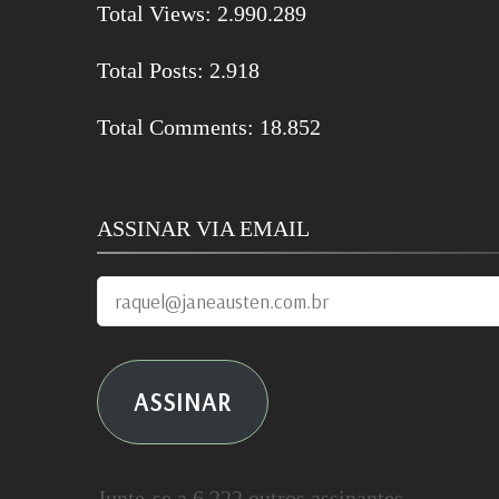
Total Views:
2.990.289
Total Posts:
2.918
Total Comments:
18.852
ASSINAR VIA EMAIL
raquel@janeausten.com.br
ASSINAR
Junte-se a 6.222 outros assinantes