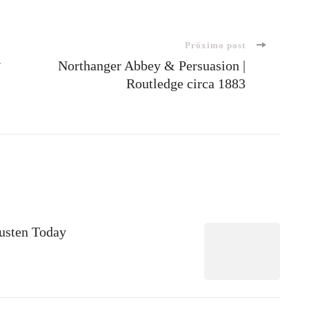
Próximo post
.
Northanger Abbey & Persuasion |
Routledge circa 1883
Austen Today