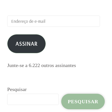
publicações por e-mail.
Endereço
de
e-
ASSINAR
mail
Junte-se a 6.222 outros assinantes
Pesquisar
PESQUISAR