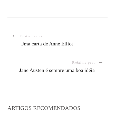
Navegação
Post anterior
Uma carta de Anne Elliot
de
Próximo post
post
Jane Austen é sempre uma boa idéia
ARTIGOS RECOMENDADOS