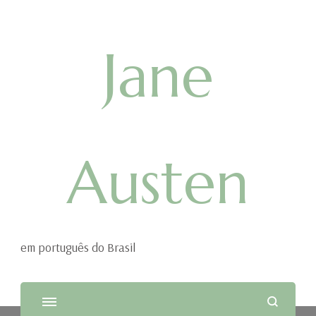
Jane
Austen
em português do Brasil