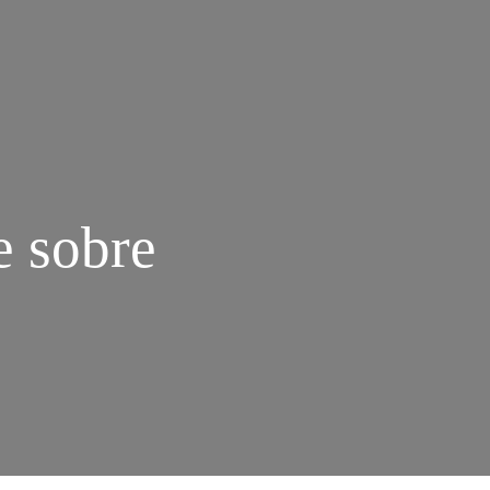
e sobre
M
RCYLICIOUS,
M
LOG