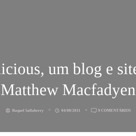
icious, um blog e sit
Matthew Macfadyen
E
Raquel Sallaberry
04/08/2011
9 COMENTÁRIOS
DA
U
B