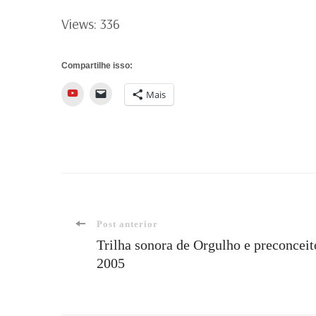
Views: 336
Compartilhe isso:
YouTube
Mais
Navegação
Post anterior
Trilha sonora de Orgulho e preconceit
2005
de
post