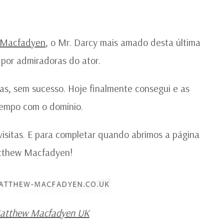
E
SI
SO
M
w Macfadyen
, o Mr. Darcy mais amado desta última
M
 por admiradoras do ator.
nas, sem sucesso. Hoje finalmente consegui e as
tempo com o domínio.
 visitas. E para completar quando abrimos a página
atthew Macfadyen!
Matthew Macfadyen UK