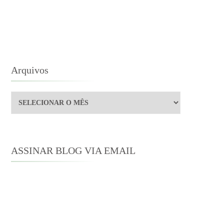
TE
BRE
ATTHEW
ACFADYEN
Arquivos
Arquivos
ASSINAR BLOG VIA EMAIL
Digite seu endereço de e-mail para
assinar este blog e receber notificações
de novas publicações por e-mail.