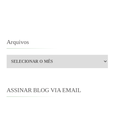
LLY
ALL
ESS
Arquivos
Arquivos
ASSINAR BLOG VIA EMAIL
Digite seu endereço de e-mail para
assinar este blog e receber notificações
de novas publicações por e-mail.