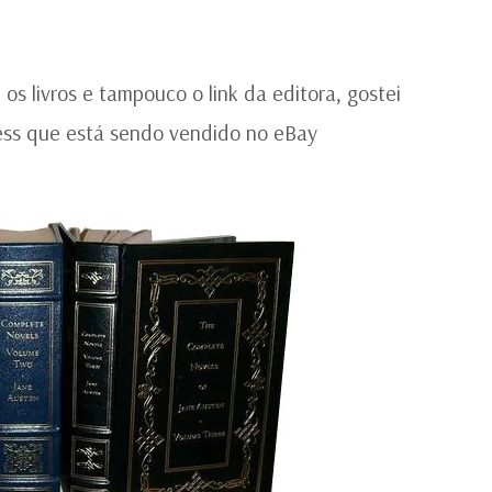
|
TA
H
PR
os livros e tampouco o link da editora, gostei
Press que está sendo vendido no eBay