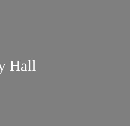
y Hall
M
OLEÇÃO
NE
STEN