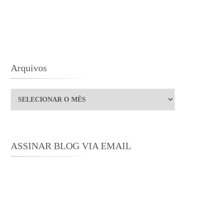
Arquivos
Arquivos
ASSINAR BLOG VIA EMAIL
Digite seu endereço de e-mail para
assinar este blog e receber notificações
de novas publicações por e-mail.