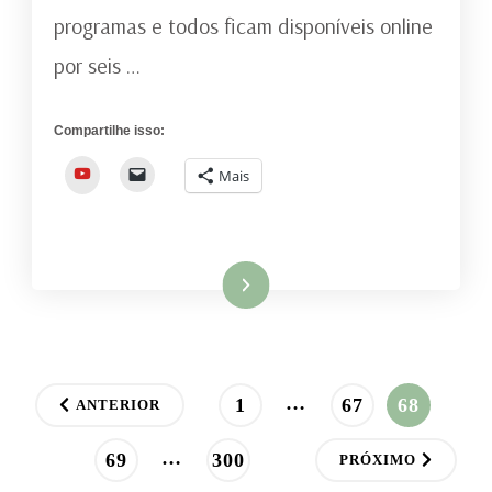
programas e todos ficam disponíveis online
BBC
RADIO
por seis …
4
Compartilhe isso:
YouTube
Mais
Ler mais
Paginação
…
PÁGINA
PÁGINA
PÁGINA
1
67
68
ANTERIOR
de
…
PÁGINA
PÁGINA
69
300
PRÓXIMO