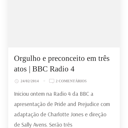
Orgulho e preconceito em três
atos | BBC Radio 4
EM
24/02/2014
2 COMENTÁRIOS
ORGULHO
Iniciou ontem na Radio 4 da BBC a
E
PRECONCEITO
apresentação de Pride and Prejudice com
EM
adaptação de Charlotte Jones e direção
TRÊS
ATOS
de Sally Avens. Serão três
|