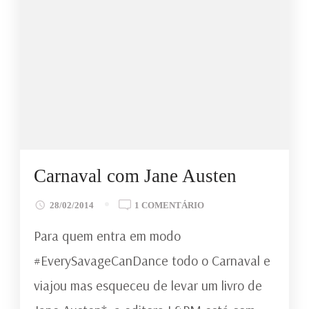
Carnaval com Jane Austen
EM
28/02/2014
1 COMENTÁRIO
CARNAVAL
Para quem entra em modo
COM
JANE
#EverySavageCanDance todo o Carnaval e
AUSTEN
viajou mas esqueceu de levar um livro de