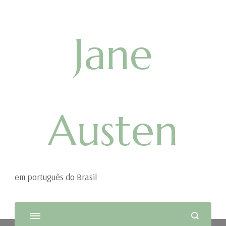
Jane
Austen
em português do Brasil