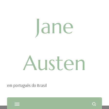
Jane
Austen
em português do Brasil