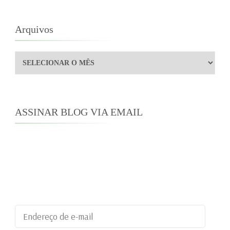
posts
Arquivos
Arquivos
ASSINAR BLOG VIA EMAIL
Digite seu endereço de e-mail para assinar este
blog e receber notificações de novas
publicações por e-mail.
Endereço