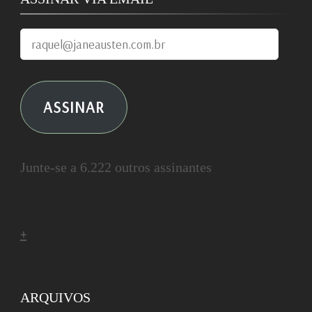
raquel@janeausten.com.br
ASSINAR
Junte-se a 6.222 outros assinantes
+
ARQUIVOS