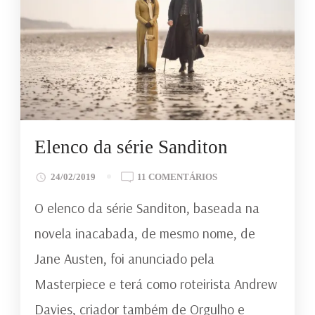
Elenco da série Sanditon
EM
24/02/2019
11 COMENTÁRIOS
ELENCO
O elenco da série Sanditon, baseada na
DA
SÉRIE
novela inacabada, de mesmo nome, de
SANDITON
Jane Austen, foi anunciado pela
Masterpiece e terá como roteirista Andrew
Davies, criador também de Orgulho e