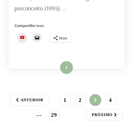
preconceito (1995). …
Compartilhe isso:
YouTube
Mais
Ler mais
Paginação
PÁGINA
PÁGINA
PÁGINA
PÁGINA
1
2
3
4
ANTERIOR
de
…
PÁGINA
29
PRÓXIMO