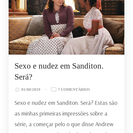
Sexo e nudez em Sanditon.
Será?
EM
01/08/2019
7 COMENTÁRIOS
SEXO
Sexo e nudez em Sanditon. Será? Estas são
E
NUDEZ
as minhas primeiras impressões sobre a
EM
série, a começar pelo o que disse Andrew
SANDITON.
SERÁ?