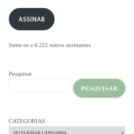
de
e-
ASSINAR
mail
Junte-se a 6.222 outros assinantes
Pesquisar
PESQUISAR
CATEGORIAS