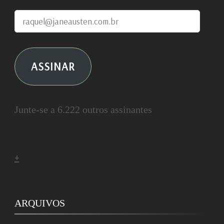
raquel@janeausten.com.br
ASSINAR
Junte-se a 6.222 outros assinantes
+
ARQUIVOS