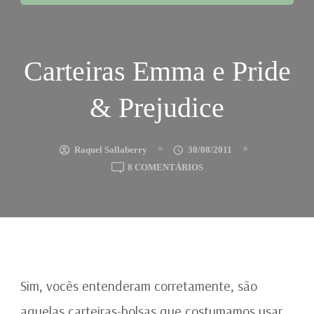
Carteiras Emma e Pride
& Prejudice
Raquel Sallaberry
30/08/2011
EM
8 COMENTÁRIOS
CARTEIRAS
EMMA
E
PRIDE
&
PREJUDICE
Sim, vocês entenderam corretamente, são
aquelas carteiras-bolsas que costumamos usar