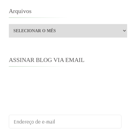
Arquivos
Arquivos
ASSINAR BLOG VIA EMAIL
Digite seu endereço de e-mail para assinar este
blog e receber notificações de novas
publicações por e-mail.
Endereço
de