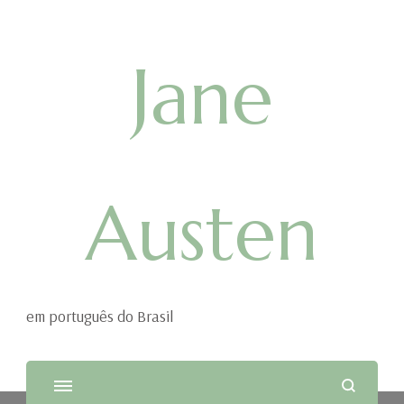
Jane
Austen
em português do Brasil