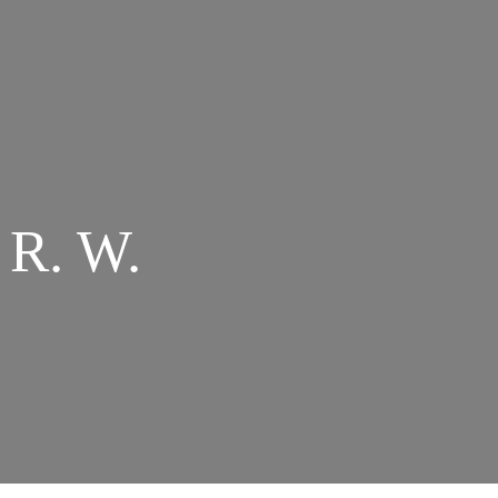
 R. W.
M
RTAS
NE