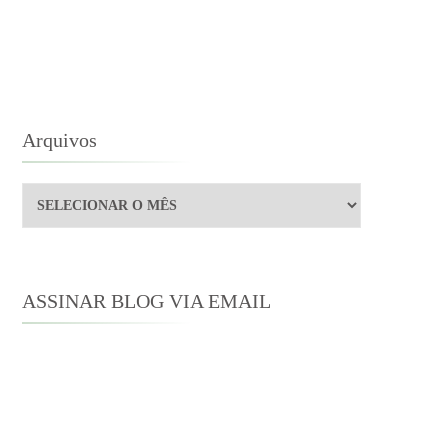
STEN,
R
HAPMAN
Arquivos
Arquivos
ASSINAR BLOG VIA EMAIL
Digite seu endereço de e-mail para
assinar este blog e receber notificações
de novas publicações por e-mail.