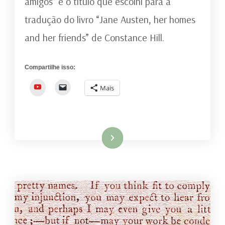
amigos” é o título que escolhi para a
LARES
tradução do livro “Jane Austen, her homes
E
SEUS
and her friends” de Constance Hill.
AMIGOS
Compartilhe isso:
YouTube
Mais
Ler mais