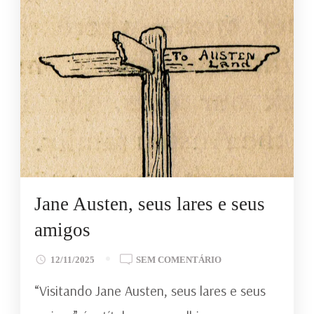
Jane Austen, seus lares e seus
amigos
EM
12/11/2025
SEM COMENTÁRIO
JANE
“Visitando Jane Austen, seus lares e seus
AUSTEN,
SEUS