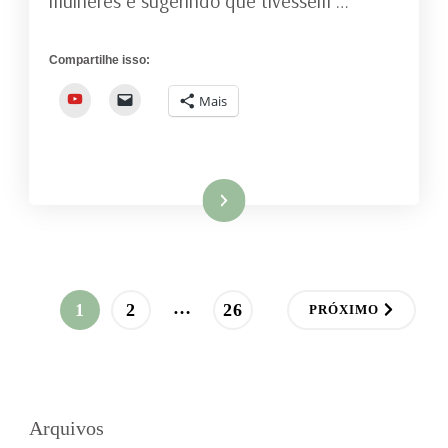
mulheres e sugerindo que tivessem …
Compartilhe isso:
YouTube
Mais
Ler mais
Paginação
…
PÁGINA
PÁGINA
PÁGINA
1
2
26
PRÓXIMO
de
posts
Arquivos