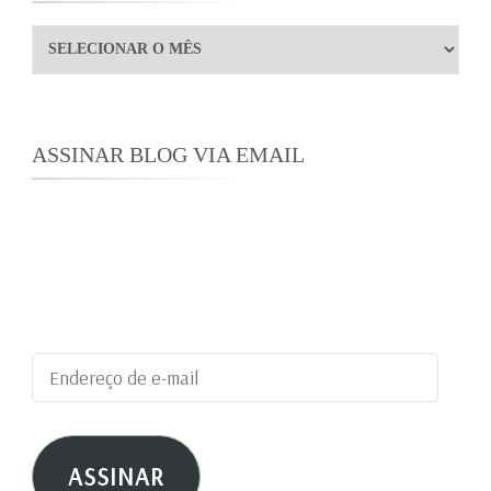
Arquivos
ASSINAR BLOG VIA EMAIL
Digite seu endereço de e-mail para assinar este
blog e receber notificações de novas
publicações por e-mail.
Endereço
de
e-
ASSINAR
mail