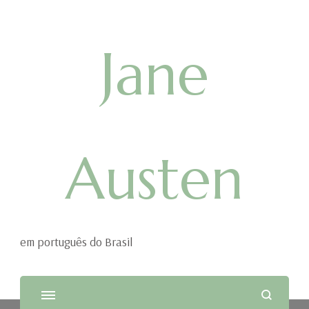
Jane
Austen
em português do Brasil