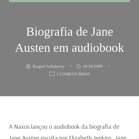
Biografia de Jane
Austen em audiobook
Raquel Sallaberry
26/10/2009
EM
2 COMENTÁRIOS
BIOGRAFIA
DE
JANE
AUSTEN
EM
AUDIOBOOK
A Naxos lançou o audiobook da biografia de
Jane Austen escrita por Elizabeth Jenkins,
Jane