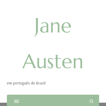
Jane
Austen
em português do Brasil