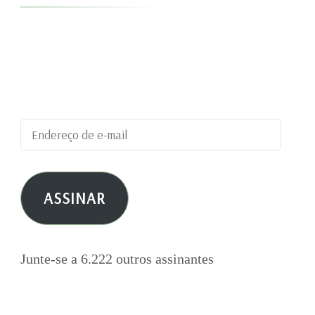
Digite seu endereço de e-mail para assinar este
blog e receber notificações de novas
publicações por e-mail.
Endereço
de
e-
ASSINAR
mail
Junte-se a 6.222 outros assinantes