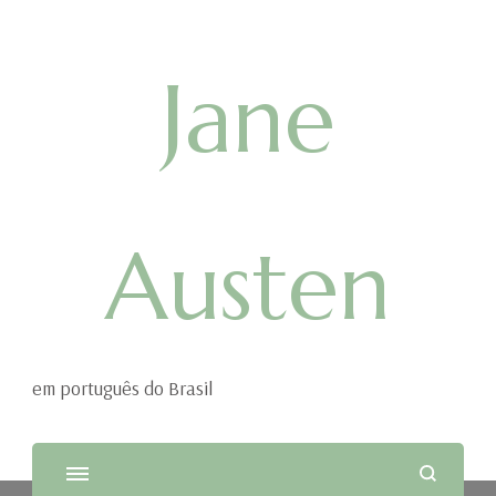
Jane
Austen
em português do Brasil