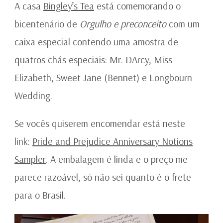
BINGLEY’S
A casa
Bingley’s Tea
está comemorando o
TEA
bicentenário de
Orgulho e preconceito
com um
caixa especial contendo uma amostra de
quatros chás especiais: Mr. DArcy, Miss
Elizabeth, Sweet Jane (Bennet) e Longbourn
Wedding.
Se vocês quiserem encomendar está neste
link:
Pride and Prejudice Anniversary Notions
Sampler
. A embalagem é linda e o preço me
parece razoável, só não sei quanto é o frete
para o Brasil.