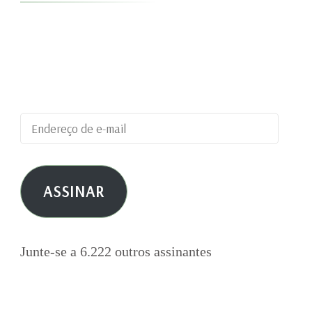
Digite seu endereço de e-mail para assinar este
blog e receber notificações de novas
publicações por e-mail.
Endereço
de
e-
ASSINAR
mail
Junte-se a 6.222 outros assinantes