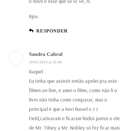
o novo é esse que só vc vê, rs.
Bjos.
RESPONDER
Sandra Cabral
30/01/2014 at 20:46
Raquel
Eu tinha que assistir então apelei pra este
filmes on line, e amei o filme, como não li o
livro não tinha como comparar, mas o
principal é que a Keri Russel e J J
Field,cativaram e ficaram lindos juntos e ele
de Mr. Tilney a Mr. Nobley só fez ficar mais