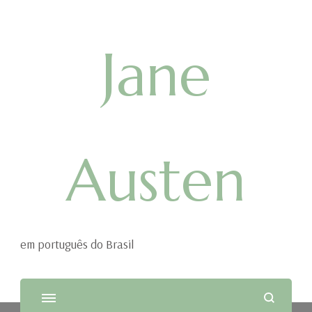
Jane
Austen
em português do Brasil