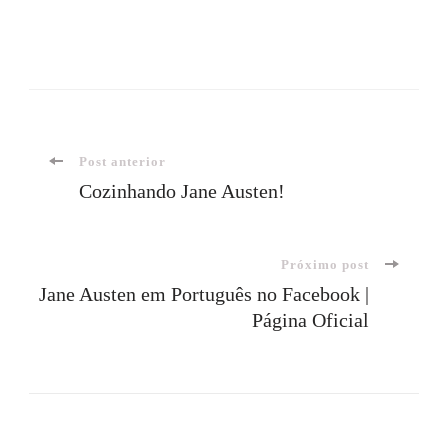
Navegação
Post anterior
Cozinhando Jane Austen!
de
Próximo post
post
Jane Austen em Português no Facebook |
Página Oficial