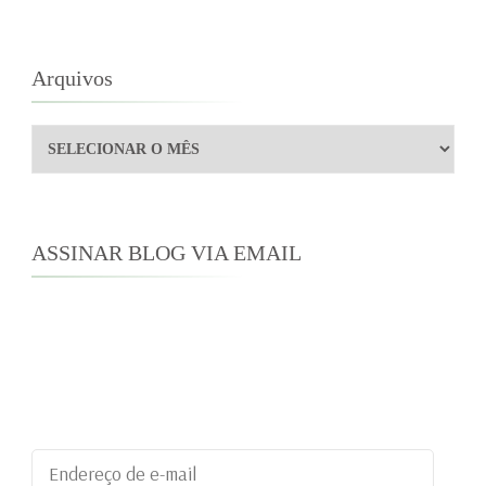
Arquivos
Arquivos
ASSINAR BLOG VIA EMAIL
Digite seu endereço de e-mail para assinar este
blog e receber notificações de novas
publicações por e-mail.
Endereço