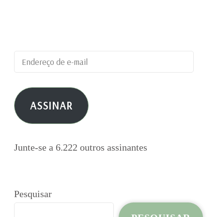
blog e receber notificações de novas
publicações por e-mail.
Endereço
de
e-
ASSINAR
mail
Junte-se a 6.222 outros assinantes
Pesquisar