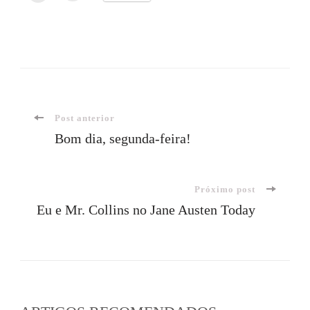
Navegação
Post anterior
Bom dia, segunda-feira!
de
Próximo post
post
Eu e Mr. Collins no Jane Austen Today