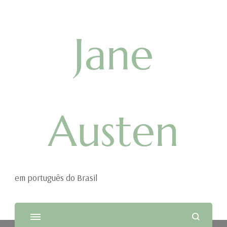
Jane
Austen
em português do Brasil