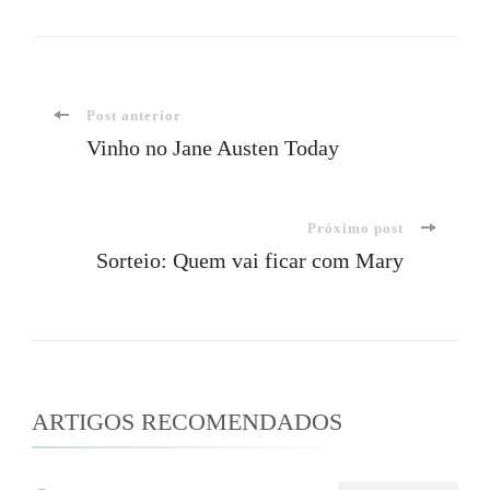
Navegação
Post anterior
Vinho no Jane Austen Today
de
Próximo post
post
Sorteio: Quem vai ficar com Mary
ARTIGOS RECOMENDADOS