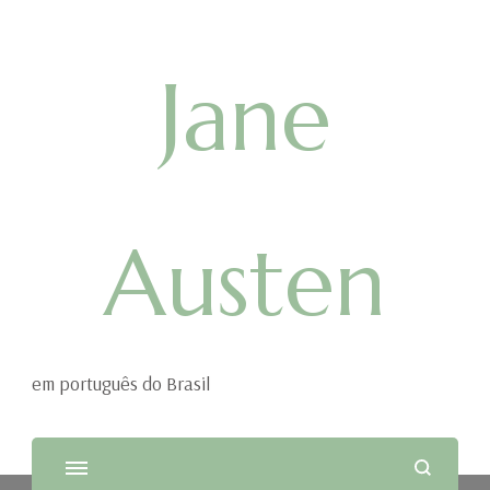
Jane
Austen
em português do Brasil