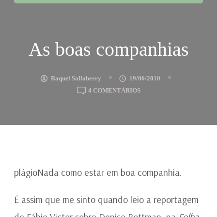
As boas companhias
Raquel Sallaberry
19/06/2010
EM
4 COMENTÁRIOS
AS
BOAS
COMPANHIAS
plágioNada como estar em boa companhia.
É assim que me sinto quando leio a reportagem
de Fábio Victor sobre Denise Bottman, na
Folha