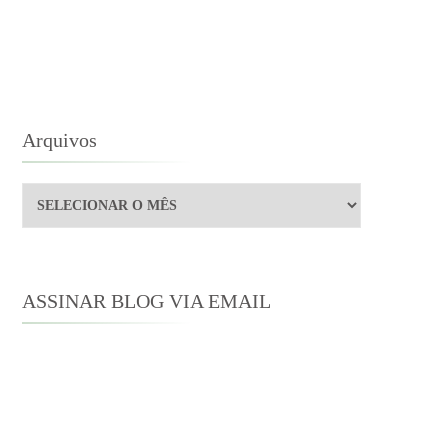
INGUAGEM
Arquivos
Arquivos
ASSINAR BLOG VIA EMAIL
Digite seu endereço de e-mail para
assinar este blog e receber notificações
de novas publicações por e-mail.