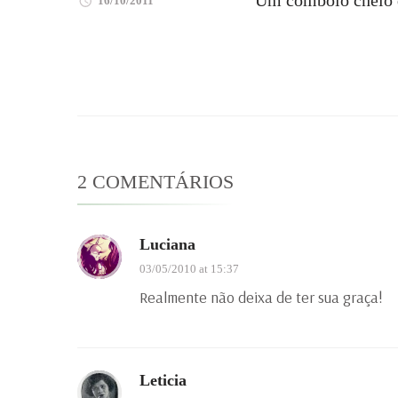
Um comboio cheio d
16/10/2011
2 COMENTÁRIOS
Luciana
03/05/2010 at 15:37
Realmente não deixa de ter sua graça!
Leticia