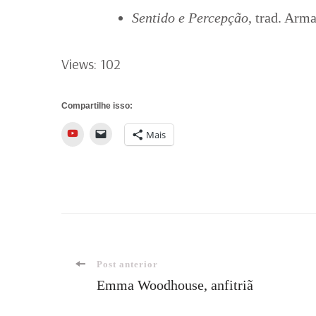
Sentido e Percepção
, trad. Arm
Views: 102
Compartilhe isso:
YouTube
Mais
Navegação
Post anterior
Emma Woodhouse, anfitriã
de