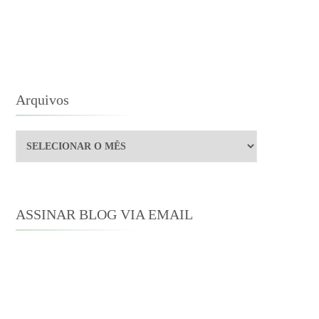
Arquivos
Arquivos
ASSINAR BLOG VIA EMAIL
Digite seu endereço de e-mail para
assinar este blog e receber notificações
de novas publicações por e-mail.