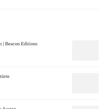
n | Beacon Editions
stürm
e Austen