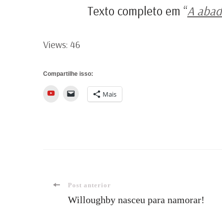
Texto completo em “
A abad
Views: 46
Compartilhe isso:
YouTube
Mais
Navegação
Post anterior
Willoughby nasceu para namorar!
de