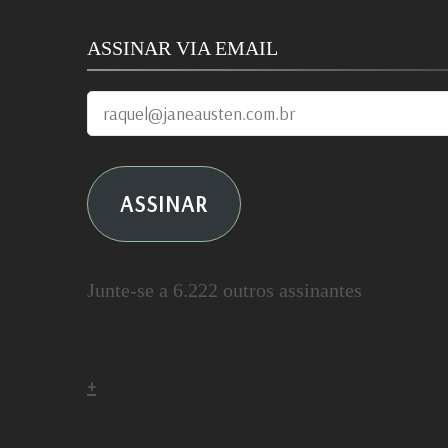
ASSINAR VIA EMAIL
raquel@janeausten.com.br
ASSINAR
Junte-se a 6.222 outros assinantes
+