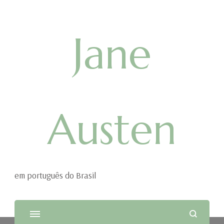
Jane
Austen
em português do Brasil