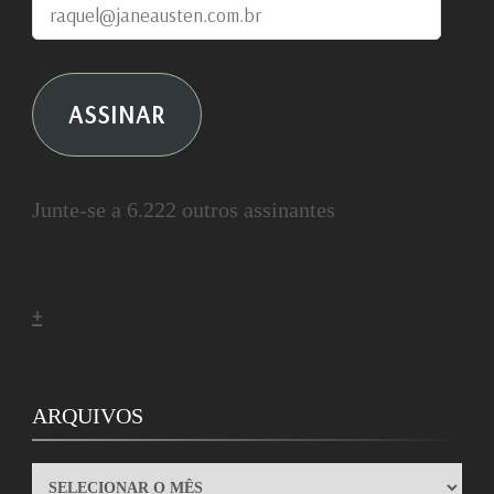
raquel@janeausten.com.br
ASSINAR
Junte-se a 6.222 outros assinantes
+
ARQUIVOS
ARQUIVOS