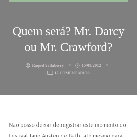
Quem será? Mr. Darcy
ou Mr. Crawford?
Raquel Sallaberry
15/09/2012
EM
17 COMENTÁRIOS
QUEM
SERÁ?
MR.
DARCY
OU
MR.
CRAWFORD?
Não posso deixar de registrar este momento do
Festival Jane Austen de Bath, até mesmo para