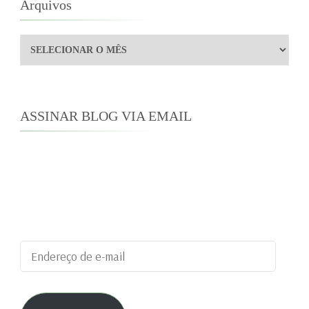
Arquivos
Arquivos
ASSINAR BLOG VIA EMAIL
Digite seu endereço de e-mail para assinar este
blog e receber notificações de novas
publicações por e-mail.
Endereço
de
e-