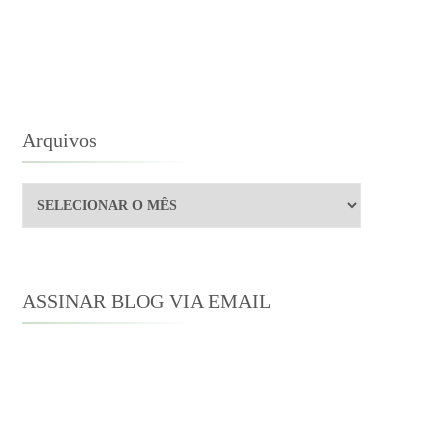
O
VRO
10
Arquivos
Arquivos
ASSINAR BLOG VIA EMAIL
Digite seu endereço de e-mail para
assinar este blog e receber notificações
de novas publicações por e-mail.