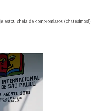
D
LI
20
oje estou cheia de compromissos (chatésimos!)