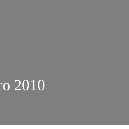
ro 2010
M
SSEANDO
A
ENAL