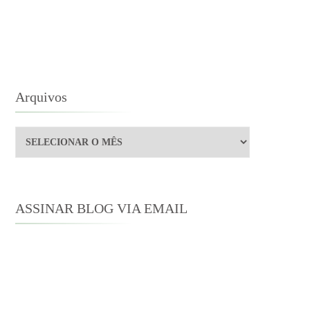
Arquivos
Arquivos
ASSINAR BLOG VIA EMAIL
Digite seu endereço de e-mail para
assinar este blog e receber notificações
de novas publicações por e-mail.