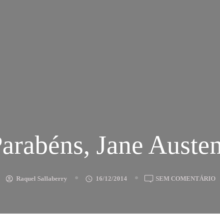
arabéns, Jane Auste
E
Raquel Sallaberry
16/12/2014
SEM COMENTÁRIO
P
J
A