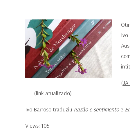
Óti
Ivo
Aus
com
inti
(JA
(link atualizado)
Ivo Barroso traduziu
Razão e sentimento
e
E
Views: 105