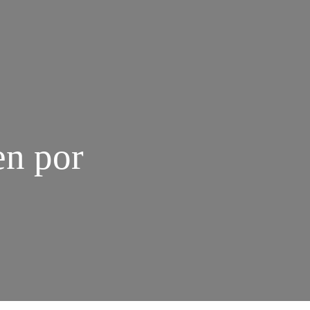
en por
M
EFÁCIOS
E