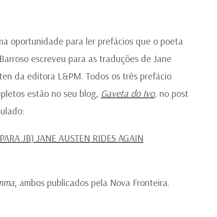
JA
AU
P
IV
ma oportunidade para ler prefácios que o poeta
B
 Barroso escreveu para as traduções de Jane
ten da editora L&PM. Todos os três prefácio
pletos estão no seu blog,
Gaveta do Ivo
,
no post
tulado:
 PARA JB) JANE AUSTEN RIDES AGAIN
mma
, ambos publicados pela Nova Fronteira.