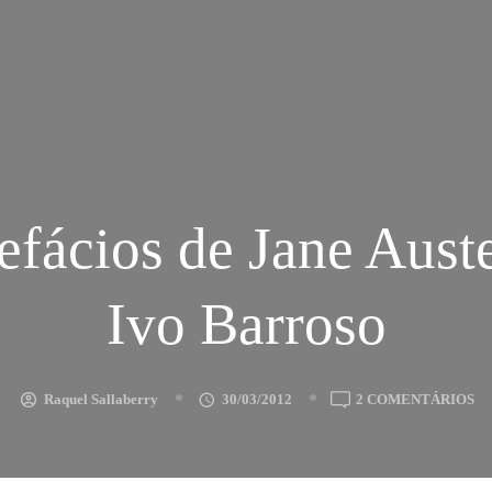
efácios de Jane Aust
Ivo Barroso
E
Raquel Sallaberry
30/03/2012
2 COMENTÁRIOS
OS
PR
D