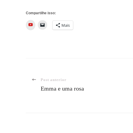
Compartilhe isso:
YouTube
Mais
Navegação
Post anterior
Emma e uma rosa
de
post