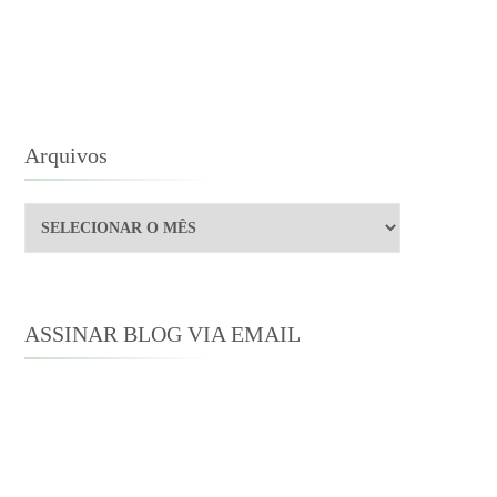
NE
STEN
OR
O
ARROSO
Arquivos
Arquivos
ASSINAR BLOG VIA EMAIL
Digite seu endereço de e-mail para
assinar este blog e receber notificações
de novas publicações por e-mail.