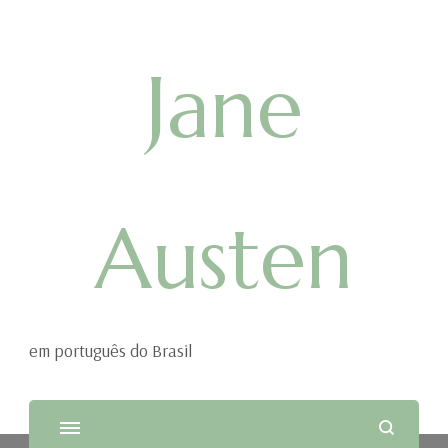
Jane
Austen
em português do Brasil