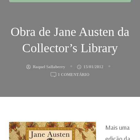
Obra de Jane Austen da
Collector’s Library
Raquel Sallaberry
15/01/2012
EM
1 COMENTÁRIO
OBRA
DE
JANE
AUSTEN
DA
COLLECTOR’S
LIBRARY
Mais uma
edição da