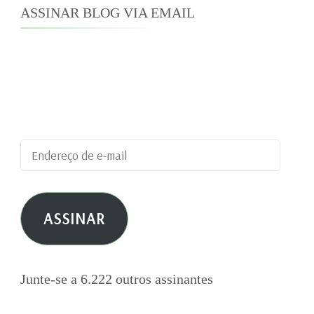
ASSINAR BLOG VIA EMAIL
Digite seu endereço de e-mail para assinar este
blog e receber notificações de novas
publicações por e-mail.
Endereço
de
e-
ASSINAR
mail
Junte-se a 6.222 outros assinantes