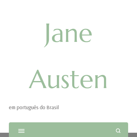
Jane
Austen
em português do Brasil