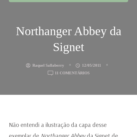
Northanger Abbey da
Signet
Raquel Sallaberry
12/05/2011
EM
11 COMENTÁRIOS
NORTHANGER
ABBEY
DA
SIGNET
Não entendi a ilustração da capa desse
exemplar de
Northanger Abbey
da Signet de