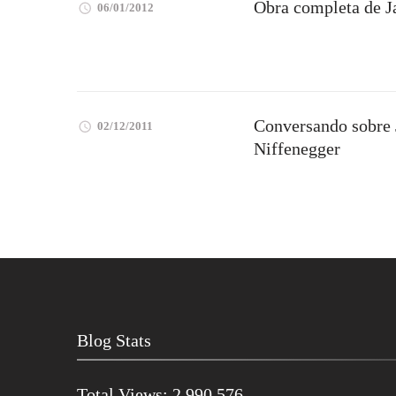
Obra completa de J
06/01/2012
Conversando sobre
02/12/2011
Niffenegger
Blog Stats
Total Views:
2.990.576