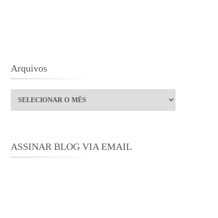
Arquivos
Arquivos
ASSINAR BLOG VIA EMAIL
Digite seu endereço de e-mail para
assinar este blog e receber notificações
de novas publicações por e-mail.