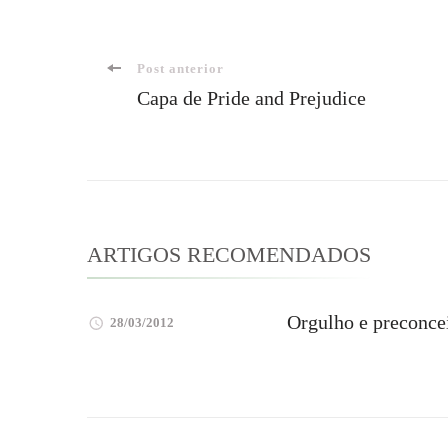
Navegação
Post anterior
Capa de Pride and Prejudice
de
post
ARTIGOS RECOMENDADOS
Orgulho e preconce
28/03/2012