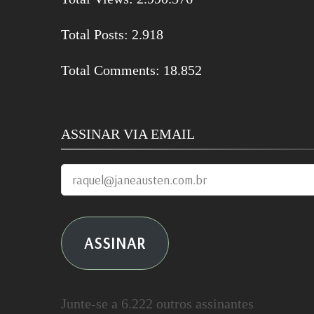
Total Posts:
2.918
Total Comments:
18.852
ASSINAR VIA EMAIL
raquel@janeausten.com.br
ASSINAR
Junte-se a 6.222 outros assinantes