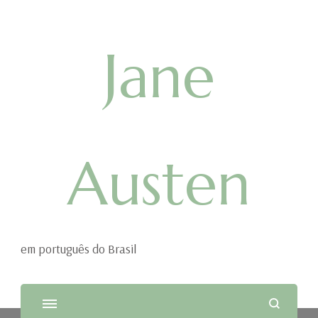
Jane
Austen
em português do Brasil