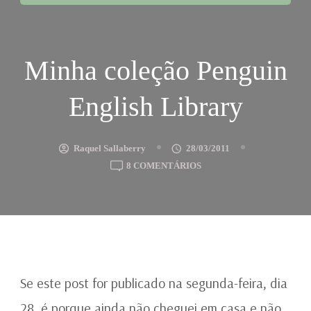
Minha coleção Penguin
English Library
Raquel Sallaberry
28/03/2011
EM
8 COMENTÁRIOS
MINHA
COLEÇÃO
PENGUIN
ENGLISH
LIBRARY
Se este post for publicado na segunda-feira, dia
28, é porque ainda não cheguei em casa e não