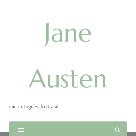
Jane
Austen
em português do Brasil