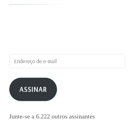
Digite seu endereço de e-mail para assinar este
blog e receber notificações de novas
publicações por e-mail.
Endereço
de
e-
ASSINAR
mail
Junte-se a 6.222 outros assinantes