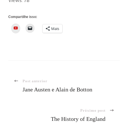
Compartilhe isso:
YouTube
Mais
Navegação
Post anterior
Jane Austen e Alain de Botton
de
Próximo post
post
The History of England