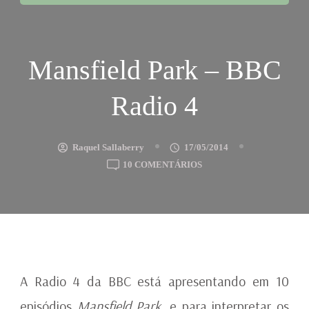
Mansfield Park – BBC
Radio 4
Raquel Sallaberry
17/05/2014
EM
10 COMENTÁRIOS
MANSFIELD
PARK
–
BBC
RADIO
4
A Radio 4 da BBC está apresentando em 10
episódios
Mansfield Park,
e para interpretar os