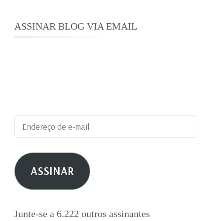
ASSINAR BLOG VIA EMAIL
Digite seu endereço de e-mail para assinar este
blog e receber notificações de novas
publicações por e-mail.
Endereço
de
e-
ASSINAR
mail
Junte-se a 6.222 outros assinantes