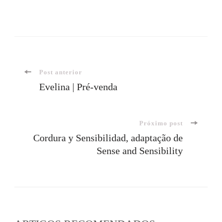
Navegação
Post anterior
Evelina | Pré-venda
de
Próximo post
post
Cordura y Sensibilidad, adaptação de
Sense and Sensibility