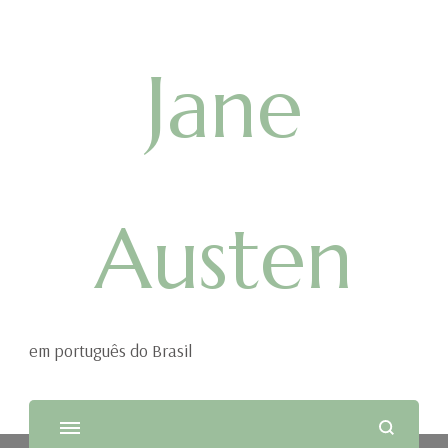
Jane
Austen
em português do Brasil