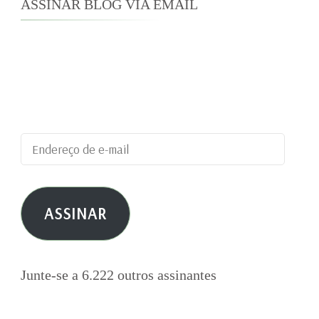
ASSINAR BLOG VIA EMAIL
Digite seu endereço de e-mail para assinar este
blog e receber notificações de novas
publicações por e-mail.
Endereço
de
e-
ASSINAR
mail
Junte-se a 6.222 outros assinantes