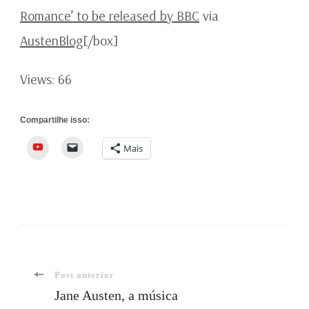
Romance’ to be released by BBC
via
AustenBlog
[/box]
Views: 66
Compartilhe isso:
YouTube
Mais
Navegação
Post anterior
Jane Austen, a música