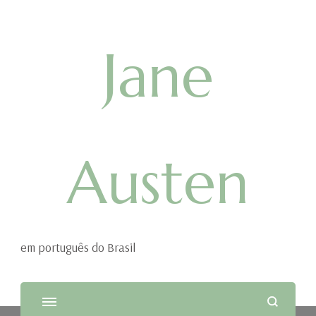
Jane
Austen
em português do Brasil