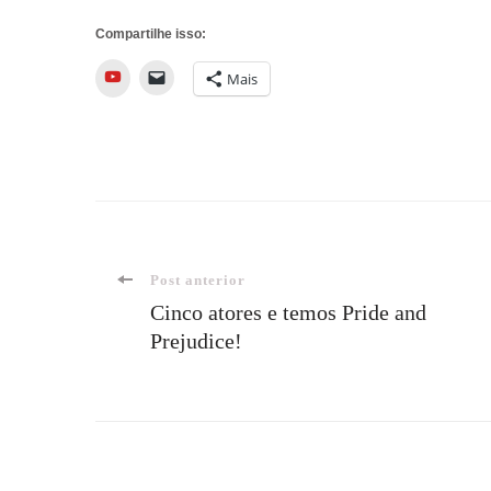
Compartilhe isso:
YouTube
Mais
Navegação
Post anterior
Cinco atores e temos Pride and
Prejudice!
de
post