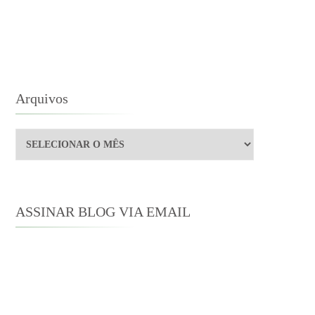
NS
NSELHOS
Arquivos
Arquivos
ASSINAR BLOG VIA EMAIL
Digite seu endereço de e-mail para
assinar este blog e receber notificações
de novas publicações por e-mail.