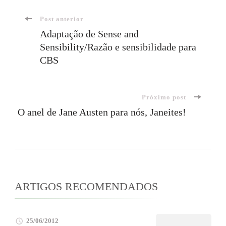
Navegação
Post anterior
Adaptação de Sense and
Sensibility/Razão e sensibilidade para
de
CBS
post
Próximo post
O anel de Jane Austen para nós, Janeites!
ARTIGOS RECOMENDADOS
25/06/2012