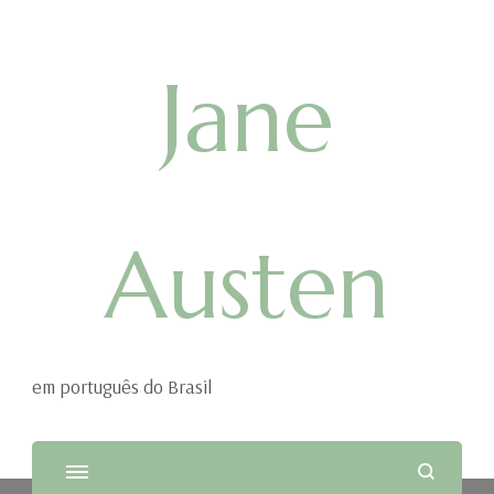
Jane
Austen
em português do Brasil