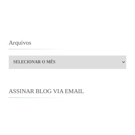
Arquivos
Arquivos
ASSINAR BLOG VIA EMAIL
Digite seu endereço de e-mail para assinar este
blog e receber notificações de novas
publicações por e-mail.