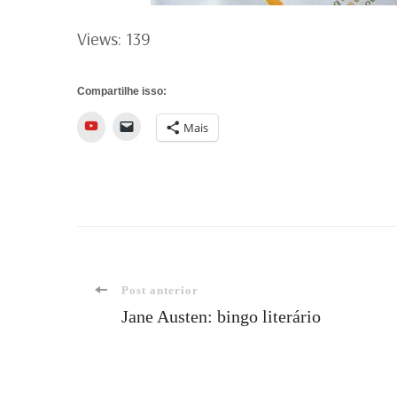
Views: 139
Compartilhe isso:
YouTube
Mais
Navegação
Post anterior
Jane Austen: bingo literário
de