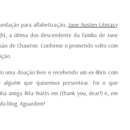
FO
DO
UM
EX
undação para alfabetização,
Jane Austen Literacy
LI
ght, a última dos descendente da família de Jane
nsão de Chawton. Conforme o prometido volto com
ição.
do uma doação livre e recebendo um ex-libris com
 alguém que quisermos presentear. Foi o que
nha amiga Rita Watts em (thank you, dear!) e, em
 do blog. Aguardem!