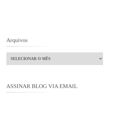
UNDATION:
E
-
BRIS
Arquivos
Arquivos
ASSINAR BLOG VIA EMAIL
Digite seu endereço de e-mail para
assinar este blog e receber notificações
de novas publicações por e-mail.