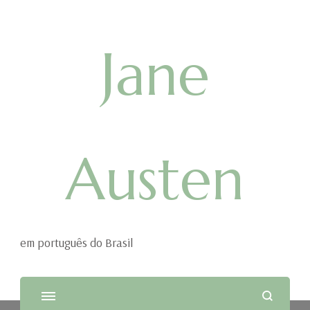
Jane
Austen
em português do Brasil