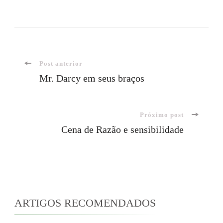
Navegação
Post anterior
Mr. Darcy em seus braços
de
Próximo post
post
Cena de Razão e sensibilidade
ARTIGOS RECOMENDADOS