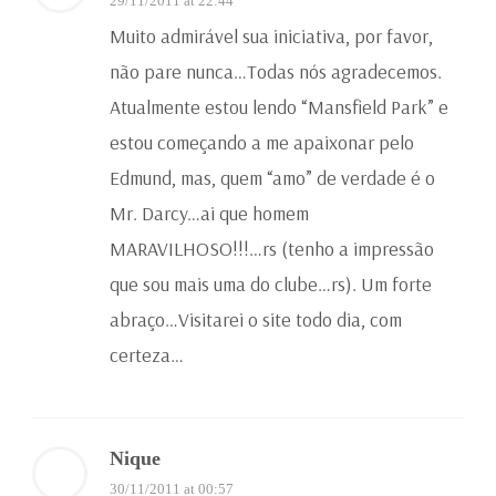
29/11/2011 at 22:44
Muito admirável sua iniciativa, por favor,
não pare nunca…Todas nós agradecemos.
Atualmente estou lendo “Mansfield Park” e
estou começando a me apaixonar pelo
Edmund, mas, quem “amo” de verdade é o
Mr. Darcy…ai que homem
MARAVILHOSO!!!…rs (tenho a impressão
que sou mais uma do clube…rs). Um forte
abraço…Visitarei o site todo dia, com
certeza…
Nique
30/11/2011 at 00:57