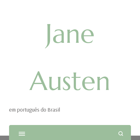
Jane
Austen
em português do Brasil