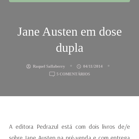
Jane Austen em dose
dupla
Raquel Sallaberry
04/11/2014
EM
5 COMENTÁRIOS
JANE
AUSTEN
EM
DOSE
DUPLA
A editora Pedrazul está com dois livros de/e
sobre Jane Austen na pré-venda e com entrega