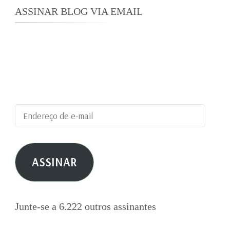
ASSINAR BLOG VIA EMAIL
Digite seu endereço de e-mail para assinar este
blog e receber notificações de novas
publicações por e-mail.
Endereço
de
e-
ASSINAR
mail
Junte-se a 6.222 outros assinantes