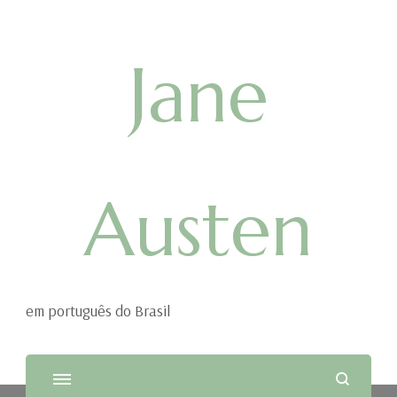
Jane
Austen
em português do Brasil