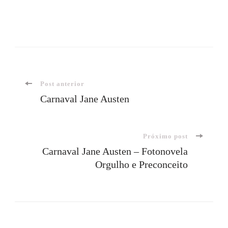
Navegação
Post anterior
Carnaval Jane Austen
de
Próximo post
post
Carnaval Jane Austen – Fotonovela
Orgulho e Preconceito