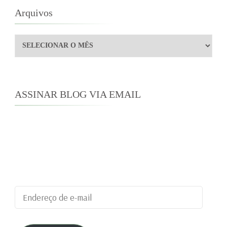
Arquivos
Arquivos
ASSINAR BLOG VIA EMAIL
Digite seu endereço de e-mail para assinar este
blog e receber notificações de novas
publicações por e-mail.
Endereço
de