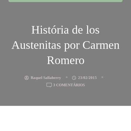
História de los
Austenitas por Carmen
Romero
Raquel Sallaberry
23/02/2015
EM
3 COMENTÁRIOS
HISTÓRIA
DE
LOS
AUSTENITAS
POR
CARMEN