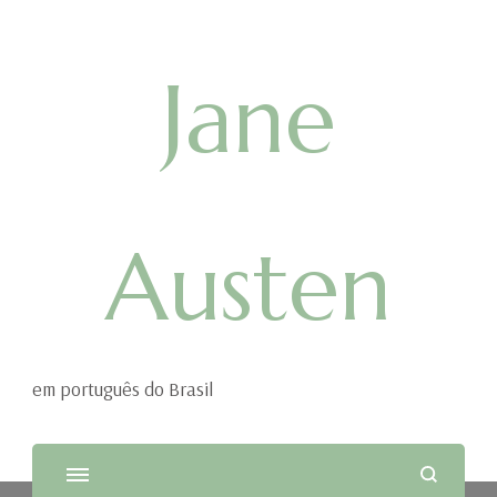
Jane
Austen
em português do Brasil