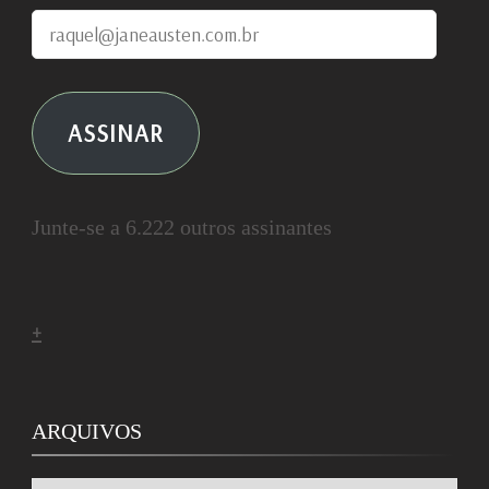
raquel@janeausten.com.br
ASSINAR
Junte-se a 6.222 outros assinantes
+
ARQUIVOS