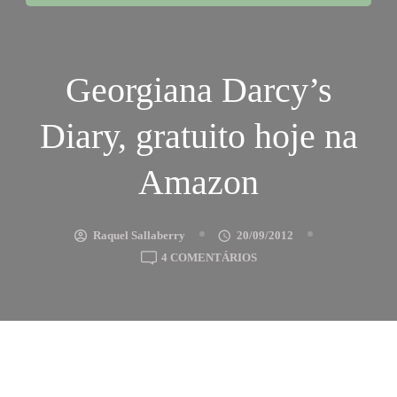
Georgiana Darcy’s
Diary, gratuito hoje na
Amazon
Raquel Sallaberry
20/09/2012
EM
4 COMENTÁRIOS
GEORGIANA
DARCY’S
DIARY,
GRATUITO
HOJE
NA