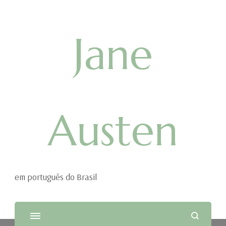
Jane
Austen
em português do Brasil