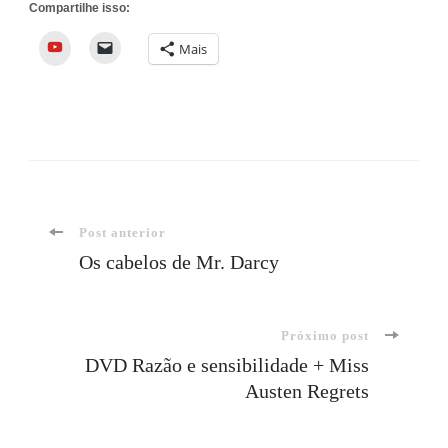
Compartilhe isso:
YouTube
Mais
Navegação
Post anterior
Os cabelos de Mr. Darcy
de
Próximo post
post
DVD Razão e sensibilidade + Miss
Austen Regrets