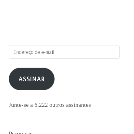
Digite seu endereço de e-mail para assinar este
blog e receber notificações de novas
publicações por e-mail.
Endereço
de
e-
ASSINAR
mail
Junte-se a 6.222 outros assinantes
Pesquisar