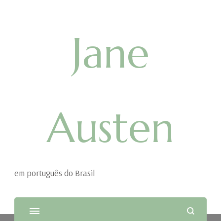
Jane
Austen
em português do Brasil