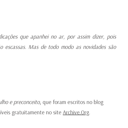
1
D
S
D
2
icações que apanhei no ar, por assim dizer, pois
tão escassas. Mas de todo modo as novidades são
lho e preconceito
, que foram escritos no blog
níveis gratuitamente no site
Archive.Org
.