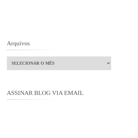
4
E
ETEMBRO
E
014
Arquivos
Arquivos
ASSINAR BLOG VIA EMAIL
Digite seu endereço de e-mail para
assinar este blog e receber notificações
de novas publicações por e-mail.