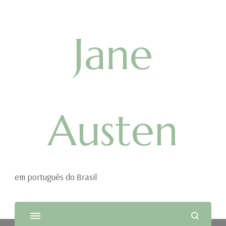
Jane
Austen
em português do Brasil