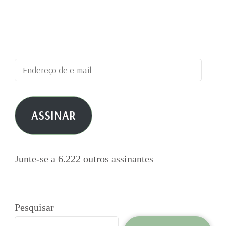
blog e receber notificações de novas
publicações por e-mail.
Endereço
de
e-
ASSINAR
mail
Junte-se a 6.222 outros assinantes
Pesquisar