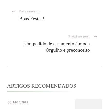
Navegação
Post anterior
Boas Festas!
de
Próximo post
post
Um pedido de casamento à moda
Orgulho e preconceito
ARTIGOS RECOMENDADOS
14/10/2012