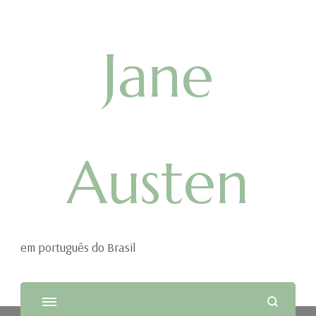
Jane
Austen
em português do Brasil