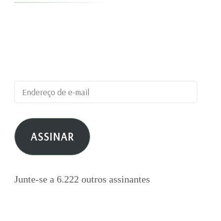
Digite seu endereço de e-mail para assinar este
blog e receber notificações de novas
publicações por e-mail.
Endereço
de
e-
ASSINAR
mail
Junte-se a 6.222 outros assinantes