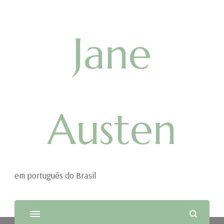
Jane
Austen
em português do Brasil