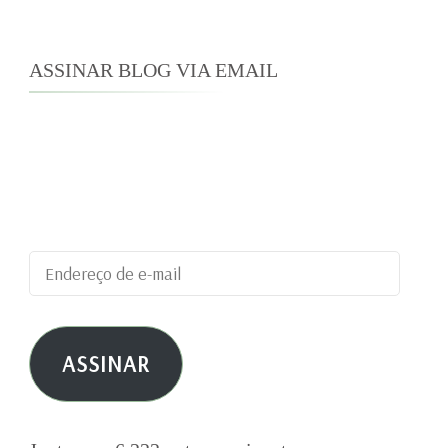
ASSINAR BLOG VIA EMAIL
Digite seu endereço de e-mail para assinar este
blog e receber notificações de novas
publicações por e-mail.
Endereço
de
e-
ASSINAR
mail