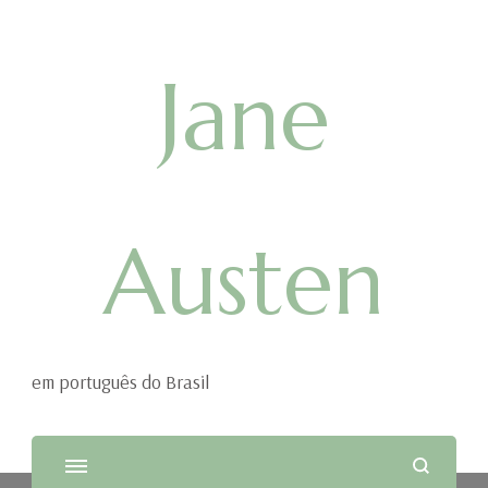
Jane
Austen
em português do Brasil