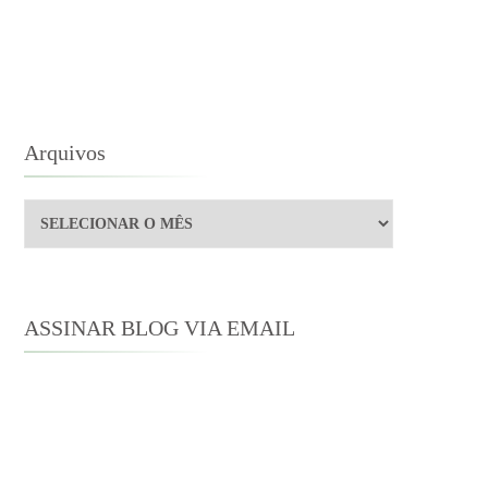
A
ZINHA!
Arquivos
Arquivos
ASSINAR BLOG VIA EMAIL
Digite seu endereço de e-mail para
assinar este blog e receber notificações
de novas publicações por e-mail.