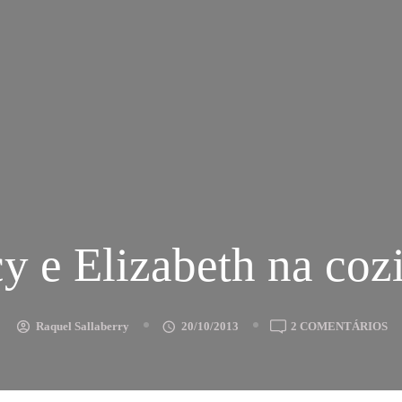
y e Elizabeth na coz
E
Raquel Sallaberry
20/10/2013
2 COMENTÁRIOS
D
E
EL