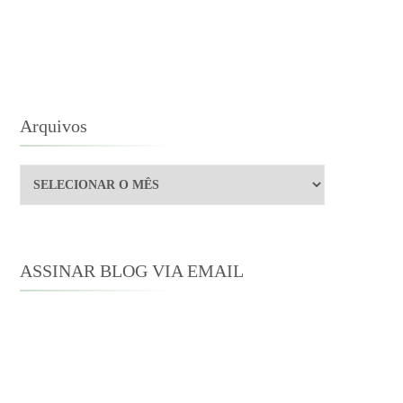
O
EMPO
E
NE
STEN
Arquivos
Arquivos
ASSINAR BLOG VIA EMAIL
Digite seu endereço de e-mail para
assinar este blog e receber notificações
de novas publicações por e-mail.