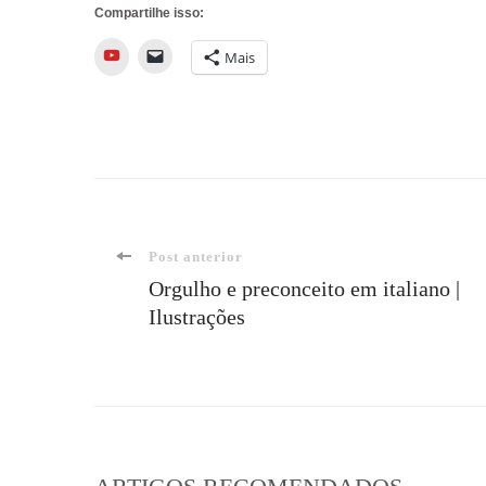
Compartilhe isso:
YouTube
Mais
Navegação
Post anterior
Orgulho e preconceito em italiano |
Ilustrações
de
post