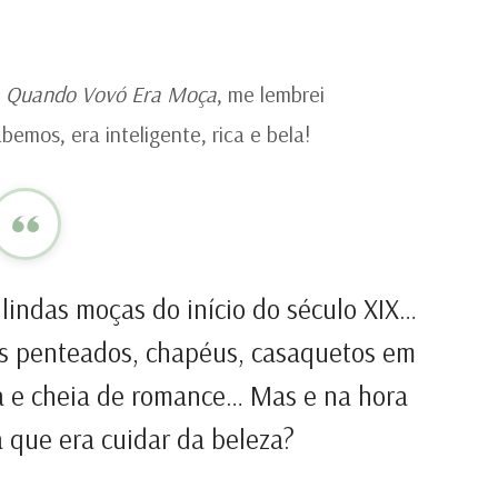
N
T
D
JA
g
Quando Vovó Era Moça
, me lembrei
AU
mos, era inteligente, rica e bela!
 lindas moças do início do século XIX…
os penteados, chapéus, casaquetos em
a e cheia de romance… Mas e na hora
á que era cuidar da beleza?