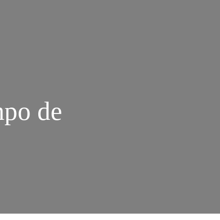
mpo de
M
IDANDO
A
ELEZA