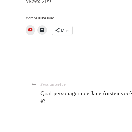
Views: 209
Compartilhe isso:
YouTube
Mais
Navegação
Post anterior
Qual personagem de Jane Austen você
é?
de
post