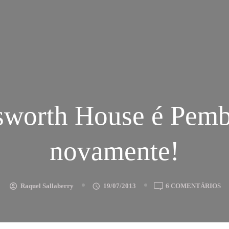
sworth House é Pemb
novamente!
E
Raquel Sallaberry
19/07/2013
6 COMENTÁRIOS
C
H
É