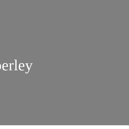
erley
M
HATSWORTH
OUSE