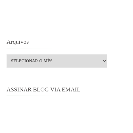
EMBERLEY
VAMENTE!
Arquivos
Arquivos
ASSINAR BLOG VIA EMAIL
Digite seu endereço de e-mail para
assinar este blog e receber notificações
de novas publicações por e-mail.