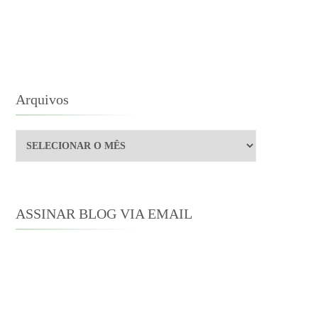
Arquivos
Arquivos
ASSINAR BLOG VIA EMAIL
Digite seu endereço de e-mail para
assinar este blog e receber notificações
de novas publicações por e-mail.