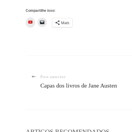
Compartilhe isso:
YouTube
Mais
Navegação
Post anterior
Capas dos livros de Jane Austen
de
post
ARTIGOS RECOMENDADOS