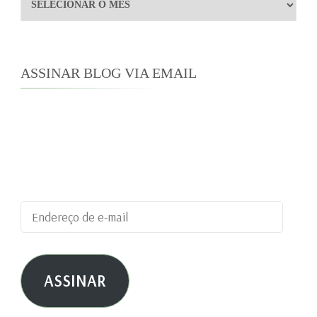
Arquivos
ASSINAR BLOG VIA EMAIL
Digite seu endereço de e-mail para assinar este
blog e receber notificações de novas
publicações por e-mail.
Endereço
de
e-
ASSINAR
mail