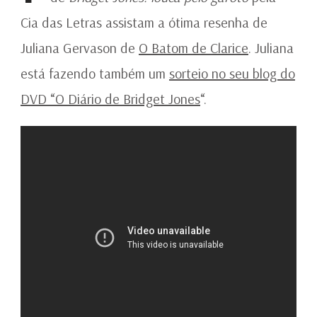
Cia das Letras assistam a ótima resenha de
Juliana Gervason de
O Batom de Clarice
. Juliana
está fazendo também um
sorteio no seu blog do
DVD “O Diário de Bridget Jones
“.