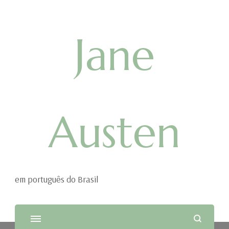
Jane
Austen
em português do Brasil