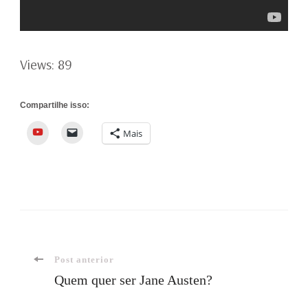
Views: 89
Compartilhe isso:
YouTube
Mais
Navegação
Post anterior
Quem quer ser Jane Austen?