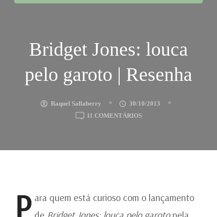
Bridget Jones: louca
pelo garoto | Resenha
Raquel Sallaberry
30/10/2013
EM
11 COMENTÁRIOS
BRIDGET
JONES:
LOUCA
PELO
GAROTO
|
P
RESENHA
ara quem está curioso com o lançamento
de
Bridget Jones: louca pelo garoto
pela