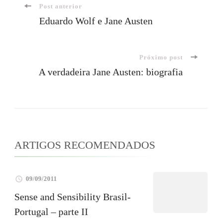
Navegação
Post anterior
Eduardo Wolf e Jane Austen
de
Próximo post
post
A verdadeira Jane Austen: biografia
ARTIGOS RECOMENDADOS
09/09/2011
Sense and Sensibility Brasil-
Portugal – parte II