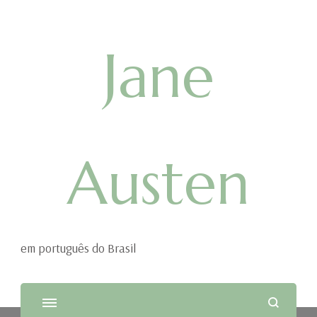
Jane
Austen
em português do Brasil